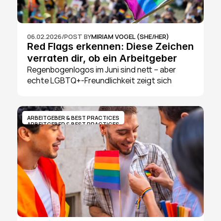
06.02.2026
/
POST BY
MIRIAM VOGEL (SHE/HER)
Red Flags erkennen: Diese Zeichen 
verraten dir, ob ein Arbeitgeber 
wirklich LGBTQ+-freundlich ist
Regenbogenlogos im Juni sind nett – aber 
echte LGBTQ+-Freundlichkeit zeigt sich 
anders. 39% der queeren Arbeitnehmenden 
verstecken noch immer ihre Identität am 
Arbeitsplatz, und 41% haben bereits 
ARBEITGEBER & BEST PRACTICES
Diskriminierung erlebt.
ARBEITGEBER & BEST PRACTICES