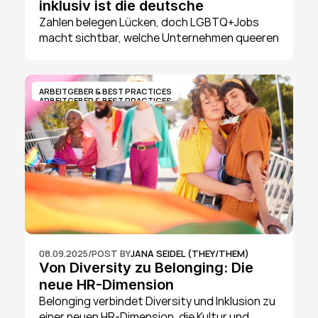
inklusiv ist die deutsche 
Wirtschaft wirklich?
Zahlen belegen Lücken, doch LGBTQ+Jobs 
macht sichtbar, welche Unternehmen queeren 
Mitarbeitenden Sicherheit geben.
ARBEITGEBER & BEST PRACTICES
ARBEITGEBER & BEST PRACTICES
08.09.2025
/
POST BY
JANA SEIDEL (THEY/THEM)
Von Diversity zu Belonging: Die 
neue HR-Dimension
Belonging verbindet Diversity und Inklusion zu 
einer neuen HR-Dimension, die Kultur und 