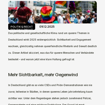
09.12.2025
POLITIK & RECHT
POLITIK & RECHT
Das politische und gesellschaftliche Klima rund um queere Themen in 
Deutschland wirkt 2025 widersprüchlich: Sichtbarkeit und Engagement 
wachsen, gleichzeitig nehmen queerfeindliche Rhetorik und Gewalt deutlich 
zu. Dieser Artikel skizziert, was das für queere Menschen und Verbündete 
bedeutet – und warum jetzt eine klare Haltung gefragt ist.
Mehr Sichtbarkeit, mehr Gegenwind
In Deutschland gibt es so viele CSDs und Pride-Demonstrationen wie nie 
zuvor, teilweise in Städten, in denen queeres Leben jahrzehntelang kaum 
sichtbar war. Unter dem Regenbogen stehen jedoch zunehmend Polizei, 
Gegenproteste und eine spürbare Drohkulisse. Der Grund ist ernst: 