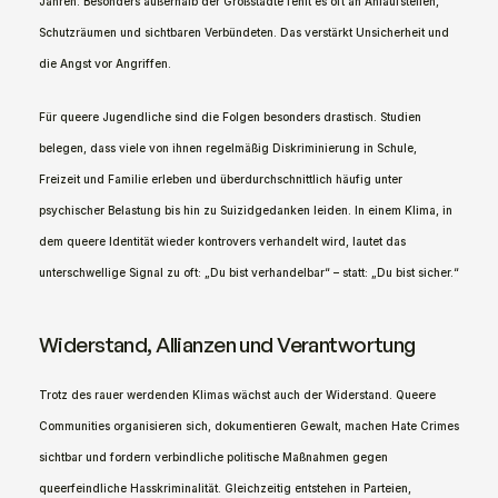
Jahren. Besonders außerhalb der Großstädte fehlt es oft an Anlaufstellen, 
Schutzräumen und sichtbaren Verbündeten. Das verstärkt Unsicherheit und 
die Angst vor Angriffen.
Für queere Jugendliche sind die Folgen besonders drastisch. Studien 
belegen, dass viele von ihnen regelmäßig Diskriminierung in Schule, 
Freizeit und Familie erleben und überdurchschnittlich häufig unter 
psychischer Belastung bis hin zu Suizidgedanken leiden. In einem Klima, in 
dem queere Identität wieder kontrovers verhandelt wird, lautet das 
unterschwellige Signal zu oft: „Du bist verhandelbar“ – statt: „Du bist sicher.“
Widerstand, Allianzen und Verantwortung
Trotz des rauer werdenden Klimas wächst auch der Widerstand. Queere 
Communities organisieren sich, dokumentieren Gewalt, machen Hate Crimes 
sichtbar und fordern verbindliche politische Maßnahmen gegen 
queerfeindliche Hasskriminalität. Gleichzeitig entstehen in Parteien, 