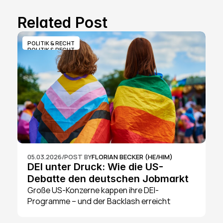
Related Post
POLITIK & RECHT
POLITIK & RECHT
05.03.2026
/
POST BY
FLORIAN BECKER (HE/HIM)
DEI unter Druck: Wie die US-
Debatte den deutschen Jobmarkt 
für Queere Talente beeinflusst
Große US-Konzerne kappen ihre DEI-
Programme – und der Backlash erreicht 
Deutschland. Was das für queere 