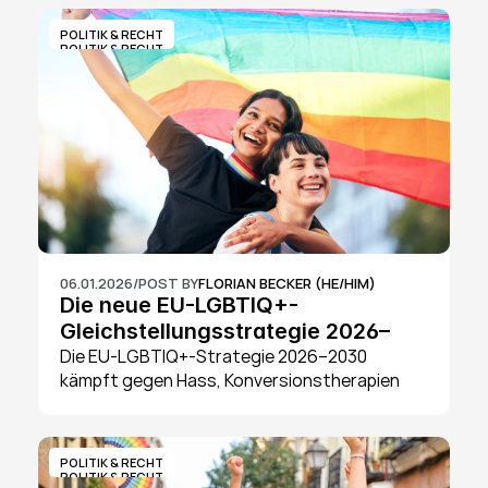
Arbeitnehmer:innen und LGBTQ+-freundliche 
Unternehmen bedeutet.
POLITIK & RECHT
POLITIK & RECHT
06.01.2026
/
POST BY
FLORIAN BECKER (HE/HIM)
Die neue EU-LGBTIQ+-
Gleichstellungsstrategie 2026–
2030: Frei lieben, frei sein
Die EU-LGBTIQ+-Strategie 2026–2030 
kämpft gegen Hass, Konversionstherapien 
und Diskriminierung mit drei Säulen: Schutz, 
Empowerment und Inklusion. Für Deutschland 
relevant bei steigenden queerfeindlichen 
POLITIK & RECHT
Vorfällen.
POLITIK & RECHT