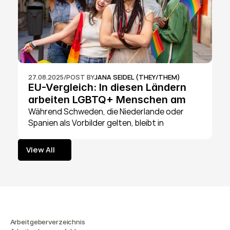
27.08.2025
/
POST BY
JANA SEIDEL (THEY/THEM)
EU-Vergleich: In diesen Ländern 
arbeiten LGBTQ+ Menschen am 
sichersten
Während Schweden, die Niederlande oder 
Spanien als Vorbilder gelten, bleibt in 
Osteuropa und auch in Deutschland viel zu 
tun.
View All
View All
Arbeitgeberverzeichnis