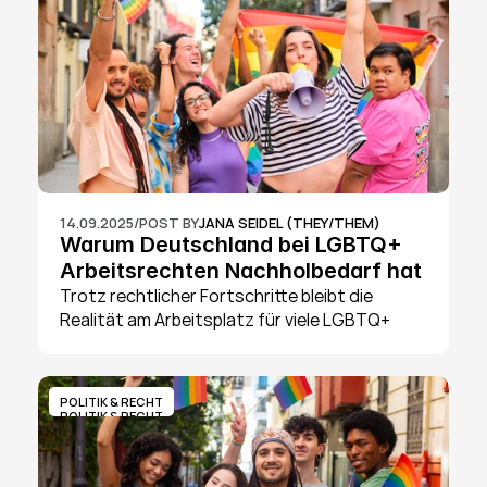
14.09.2025
/
POST BY
JANA SEIDEL (THEY/THEM)
Warum Deutschland bei LGBTQ+ 
Arbeitsrechten Nachholbedarf hat
Trotz rechtlicher Fortschritte bleibt die 
Realität am Arbeitsplatz für viele LGBTQ+ 
Beschäftigte von Unsicherheit und Barrieren 
geprägt.
POLITIK & RECHT
POLITIK & RECHT